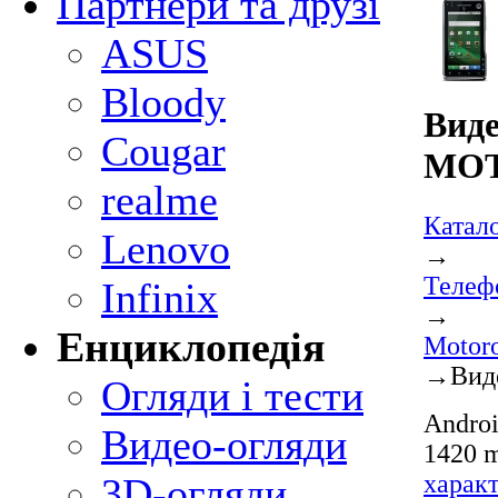
Партнери та друзі
ASUS
Bloody
Виде
Cougar
MO
realme
Катал
Lenovo
→
Телеф
Infinix
→
Енциклопедія
Motor
→
Вид
Огляди і тести
Androi
Видео-огляди
1420 m
харак
3D-огляди