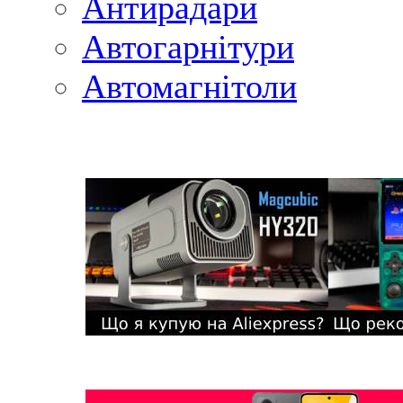
Антирадари
Автогарнітури
Автомагнітоли